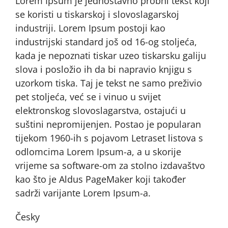
Lorem Ipsum je jednostavno probni tekst koji
se koristi u tiskarskoj i slovoslagarskoj
industriji. Lorem Ipsum postoji kao
industrijski standard još od 16-og stoljeća,
kada je nepoznati tiskar uzeo tiskarsku galiju
slova i posložio ih da bi napravio knjigu s
uzorkom tiska. Taj je tekst ne samo preživio
pet stoljeća, već se i vinuo u svijet
elektronskog slovoslagarstva, ostajući u
suštini nepromijenjen. Postao je popularan
tijekom 1960-ih s pojavom Letraset listova s
odlomcima Lorem Ipsum-a, a u skorije
vrijeme sa software-om za stolno izdavaštvo
kao što je Aldus PageMaker koji također
sadrži varijante Lorem Ipsum-a.
Česky