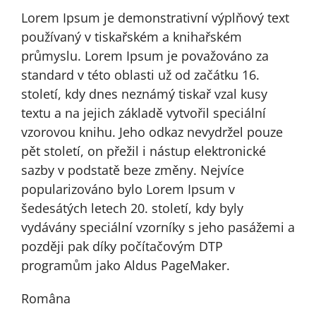
Lorem Ipsum je demonstrativní výplňový text
používaný v tiskařském a knihařském
průmyslu. Lorem Ipsum je považováno za
standard v této oblasti už od začátku 16.
století, kdy dnes neznámý tiskař vzal kusy
textu a na jejich základě vytvořil speciální
vzorovou knihu. Jeho odkaz nevydržel pouze
pět století, on přežil i nástup elektronické
sazby v podstatě beze změny. Nejvíce
popularizováno bylo Lorem Ipsum v
šedesátých letech 20. století, kdy byly
vydávány speciální vzorníky s jeho pasážemi a
později pak díky počítačovým DTP
programům jako Aldus PageMaker.
Româna