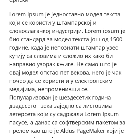
Lorem Ipsum је једноставно модел текста
који се користи у штампарској и
словослагачкој индустрији. Lorem ipsum је
био стандард за модел текста још од 1500.
године, када је непознати штампар узео
кутију са словима и сложио их како би
направио узорак књиге. Не само што је
овај модел опстао пет векова, него је чак
почео да се користи и у електронским
медијима, непроменивши се.
Популаризован је шездесетих година
двадесетог века заједно са листовима
летерсета који су садржали Lorem Ipsum
пасусе, а данас са софтверским пакетом за
прелом као што је Aldus PageMaker који је