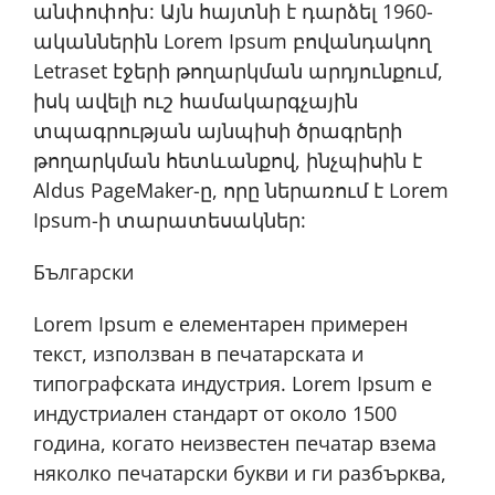
անփոփոխ: Այն հայտնի է դարձել 1960-
ականներին Lorem Ipsum բովանդակող
Letraset էջերի թողարկման արդյունքում,
իսկ ավելի ուշ համակարգչային
տպագրության այնպիսի ծրագրերի
թողարկման հետևանքով, ինչպիսին է
Aldus PageMaker-ը, որը ներառում է Lorem
Ipsum-ի տարատեսակներ:
Български
Lorem Ipsum е елементарен примерен
текст, използван в печатарската и
типографската индустрия. Lorem Ipsum е
индустриален стандарт от около 1500
година, когато неизвестен печатар взема
няколко печатарски букви и ги разбърква,