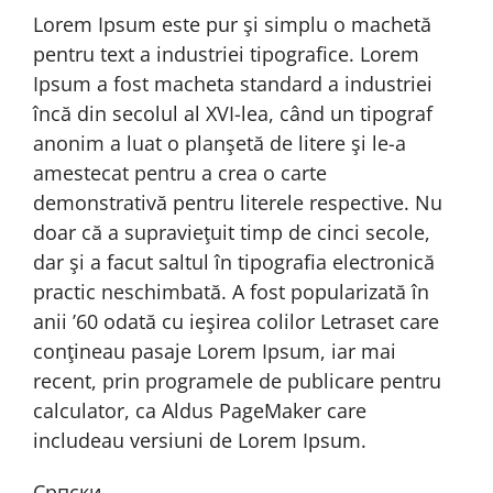
Lorem Ipsum este pur şi simplu o machetă
pentru text a industriei tipografice. Lorem
Ipsum a fost macheta standard a industriei
încă din secolul al XVI-lea, când un tipograf
anonim a luat o planşetă de litere şi le-a
amestecat pentru a crea o carte
demonstrativă pentru literele respective. Nu
doar că a supravieţuit timp de cinci secole,
dar şi a facut saltul în tipografia electronică
practic neschimbată. A fost popularizată în
anii ’60 odată cu ieşirea colilor Letraset care
conţineau pasaje Lorem Ipsum, iar mai
recent, prin programele de publicare pentru
calculator, ca Aldus PageMaker care
includeau versiuni de Lorem Ipsum.
Српски