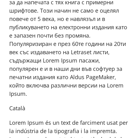
за да напечата с тях книга с примерни
шрифтове. Този начин не само е оцелял
повече от 5 века, но е навлязъл и в
публикуването на електронни издания като
е запазен почти без промяна.
Популяризиран е през 60те години на 20ти
век със издаването на Letraset листи,
съдържащи Lorem Ipsum пасажи,
популярен е и в наши дни във софтуер за
печатни издания като Aldus PageMaker,
който включва различни версии на Lorem
Ipsum.
Català
Lorem Ipsum és un text de farciment usat per
la indústria de la tipografia i la impremta.