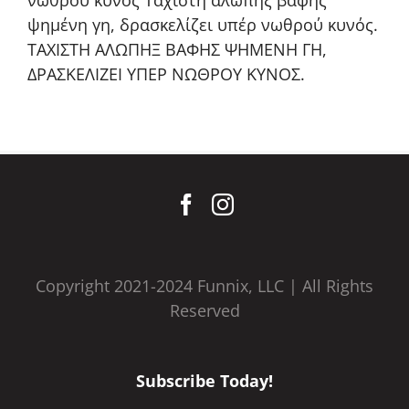
νωθρού κυνός Τάχιστη αλώπηξ βαφής
ψημένη γη, δρασκελίζει υπέρ νωθρού κυνός.
ΤΑΧΙΣΤΗ ΑΛΩΠΗΞ ΒΑΦΗΣ ΨΗΜΕΝΗ ΓΗ,
ΔΡΑΣΚΕΛΙΖΕΙ ΥΠΕΡ ΝΩΘΡΟΥ ΚΥΝΟΣ.
Copyright 2021-2024 Funnix, LLC | All Rights
Reserved
Subscribe Today!